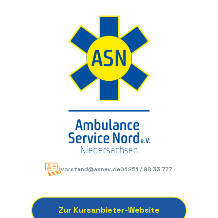
vorstand@asnev.de
04251 / 98 33 777
Zur Kursanbieter-Website