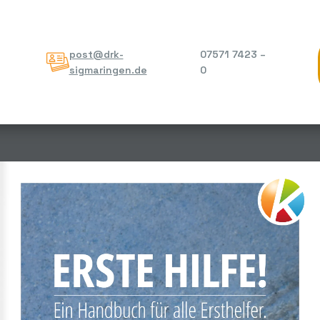
post@drk-
07571 7423 –
sigmaringen.de
0
ERSTE HILFE!
Ein Handbuch für alle Ersthelfer.